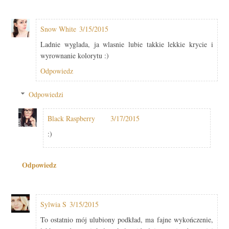
Snow White
3/15/2015
Ladnie wyglada, ja wlasnie lubie takkie lekkie krycie i
wyrownanie kolorytu :)
Odpowiedz
Odpowiedzi
Black Raspberry
3/17/2015
:)
Odpowiedz
Sylwia S
3/15/2015
To ostatnio mój ulubiony podkład, ma fajne wykończenie,