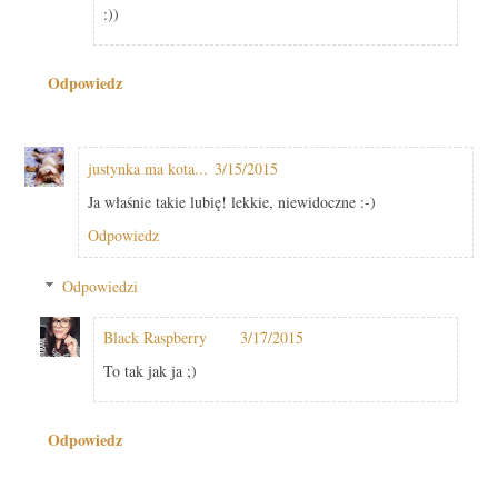
:))
Odpowiedz
justynka ma kota...
3/15/2015
Ja właśnie takie lubię! lekkie, niewidoczne :-)
Odpowiedz
Odpowiedzi
Black Raspberry
3/17/2015
To tak jak ja ;)
Odpowiedz