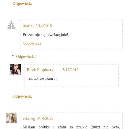
Odpowiedz
tbof.pl
3/14/2015
Prezentuje się rewelacyjnie!
Odpowiedz
Odpowiedzi
Black Raspberry
3/17/2015
Też tak uważam ;)
Odpowiedz
eehmeg
3/14/2015
Miałam próbkę i szału za prawie 200zł nie było,