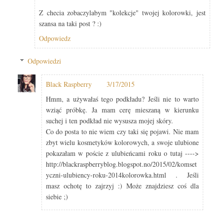
Z checia zobaczylabym "kolekcje" twojej kolorowki, jest
szansa na taki post ? :)
Odpowiedz
Odpowiedzi
Black Raspberry
3/17/2015
Hmm, a używałaś tego podkładu? Jeśli nie to warto
wziąć próbkę. Ja mam cerę mieszaną w kierunku
suchej i ten podkład nie wysusza mojej skóry.
Co do posta to nie wiem czy taki się pojawi. Nie mam
zbyt wielu kosmetyków kolorowych, a swoje ulubione
pokazałam w poście z ulubieńcami roku o tutaj ---->
http://blackraspberryblog.blogspot.no/2015/02/komset
yczni-ulubiency-roku-2014kolorowka.html . Jeśli
masz ochotę to zajrzyj :) Może znajdziesz coś dla
siebie ;)