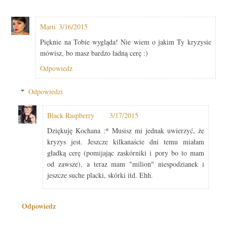
Marti
3/16/2015
Pięknie na Tobie wygląda! Nie wiem o jakim Ty kryzysie
mówisz, bo masz bardzo ładną cerę :)
Odpowiedz
Odpowiedzi
Black Raspberry
3/17/2015
Dziękuję Kochana :* Musisz mi jednak uwierzyć, że
kryzys jest. Jeszcze kilkanaście dni temu miałam
gładką cerę (pomijając zaskórniki i pory bo to mam
od zawsze), a teraz mam "milion" niespodzianek i
jeszcze suche placki, skórki itd. Ehh.
Odpowiedz