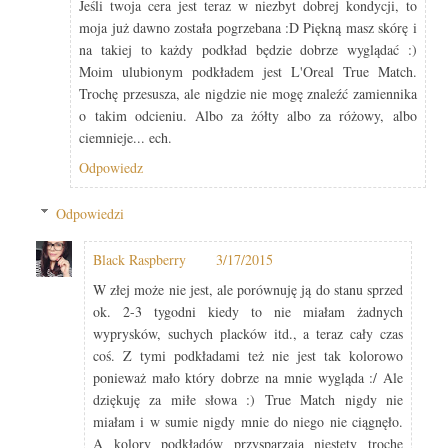
Jeśli twoja cera jest teraz w niezbyt dobrej kondycji, to
moja już dawno została pogrzebana :D Piękną masz skórę i
na takiej to każdy podkład będzie dobrze wyglądać :)
Moim ulubionym podkładem jest L'Oreal True Match.
Trochę przesusza, ale nigdzie nie mogę znaleźć zamiennika
o takim odcieniu. Albo za żółty albo za różowy, albo
ciemnieje... ech.
Odpowiedz
Odpowiedzi
Black Raspberry
3/17/2015
W złej może nie jest, ale porównuję ją do stanu sprzed
ok. 2-3 tygodni kiedy to nie miałam żadnych
wyprysków, suchych placków itd., a teraz cały czas
coś. Z tymi podkładami też nie jest tak kolorowo
ponieważ mało który dobrze na mnie wygląda :/ Ale
dziękuję za miłe słowa :) True Match nigdy nie
miałam i w sumie nigdy mnie do niego nie ciągnęło.
A kolory podkładów przysparzają niestety trochę