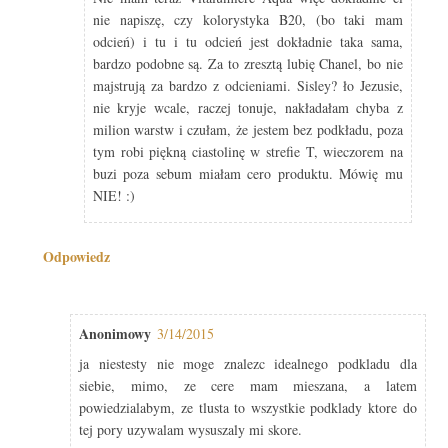
nie napiszę, czy kolorystyka B20, (bo taki mam
odcień) i tu i tu odcień jest dokładnie taka sama,
bardzo podobne są. Za to zresztą lubię Chanel, bo nie
majstrują za bardzo z odcieniami. Sisley? ło Jezusie,
nie kryje wcale, raczej tonuje, nakładałam chyba z
milion warstw i czułam, że jestem bez podkładu, poza
tym robi piękną ciastolinę w strefie T, wieczorem na
buzi poza sebum miałam cero produktu. Mówię mu
NIE! :)
Odpowiedz
Anonimowy
3/14/2015
ja niestesty nie moge znalezc idealnego podkladu dla
siebie, mimo, ze cere mam mieszana, a latem
powiedzialabym, ze tlusta to wszystkie podklady ktore do
tej pory uzywalam wysuszaly mi skore.