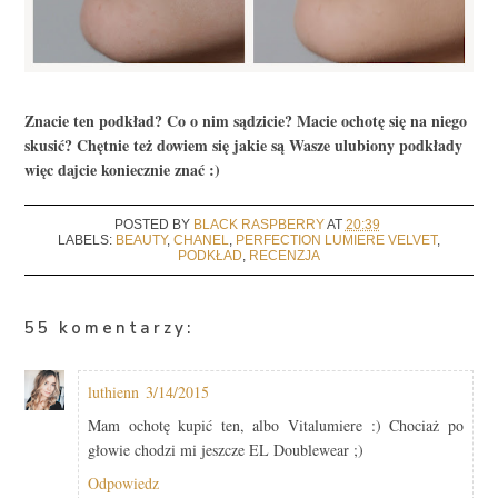
Znacie ten podkład? Co o nim sądzicie? Macie ochotę się na niego
skusić? Chętnie też dowiem się jakie są Wasze ulubiony podkłady
więc dajcie koniecznie znać :)
POSTED BY
BLACK RASPBERRY
AT
20:39
LABELS:
BEAUTY
,
CHANEL
,
PERFECTION LUMIERE VELVET
,
PODKŁAD
,
RECENZJA
55 komentarzy:
luthienn
3/14/2015
Mam ochotę kupić ten, albo Vitalumiere :) Chociaż po
głowie chodzi mi jeszcze EL Doublewear ;)
Odpowiedz