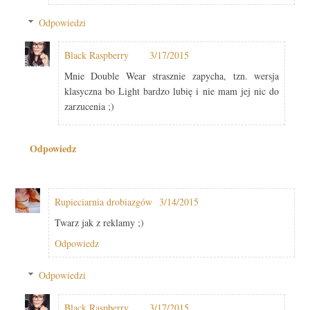
Odpowiedzi
Black Raspberry
3/17/2015
Mnie Double Wear strasznie zapycha, tzn. wersja
klasyczna bo Light bardzo lubię i nie mam jej nic do
zarzucenia ;)
Odpowiedz
Rupieciarnia drobiazgów
3/14/2015
Twarz jak z reklamy ;)
Odpowiedz
Odpowiedzi
Black Raspberry
3/17/2015