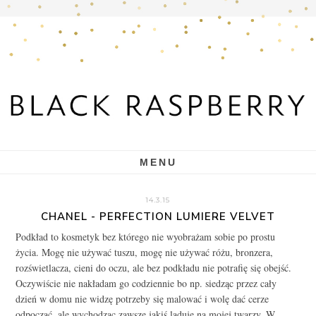
MENU
14.3.15
CHANEL - PERFECTION LUMIERE VELVET
Podkład to kosmetyk bez którego nie wyobrażam sobie po prostu
życia. Mogę nie używać tuszu, mogę nie używać różu, bronzera,
rozświetlacza, cieni do oczu, ale bez podkładu nie potrafię się obejść.
Oczywiście nie nakładam go codziennie bo np. siedząc przez cały
dzień w domu nie widzę potrzeby się malować i wolę dać cerze
odpocząć, ale wychodząc zawsze jakiś ląduje na mojej twarzy. W