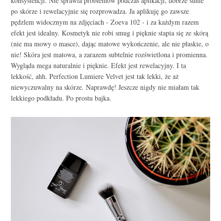
konsystencji. Nie sprawia problemów podczas aplikacji, dobrze sunie
po skórze i rewelacyjnie się rozprowadza. Ja aplikuję go zawsze
pędzlem widocznym na zdjęciach - Zoeva 102 - i za każdym razem
efekt jest idealny. Kosmetyk nie robi smug i pięknie stapia się ze skórą
(nie ma mowy o masce), dając matowe wykończenie, ale nie płaskie, o
nie! Skóra jest matowa, a zarazem subtelnie rozświetlona i promienna.
Wygląda mega naturalnie i pięknie. Efekt jest rewelacyjny. I ta
lekkość, ahh. Perfection Lumiere Velvet jest tak lekki, że aż
niewyczuwalny na skórze. Naprawdę! Jeszcze nigdy nie miałam tak
lekkiego podkładu. Po prostu bajka.