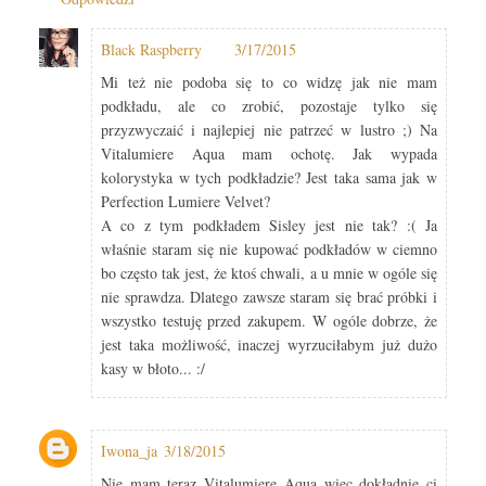
Black Raspberry
3/17/2015
Mi też nie podoba się to co widzę jak nie mam
podkładu, ale co zrobić, pozostaje tylko się
przyzwyczaić i najlepiej nie patrzeć w lustro ;) Na
Vitalumiere Aqua mam ochotę. Jak wypada
kolorystyka w tych podkładzie? Jest taka sama jak w
Perfection Lumiere Velvet?
A co z tym podkładem Sisley jest nie tak? :( Ja
właśnie staram się nie kupować podkładów w ciemno
bo często tak jest, że ktoś chwali, a u mnie w ogóle się
nie sprawdza. Dlatego zawsze staram się brać próbki i
wszystko testuję przed zakupem. W ogóle dobrze, że
jest taka możliwość, inaczej wyrzuciłabym już dużo
kasy w błoto... :/
Iwona_ja
3/18/2015
Nie mam teraz Vitalumiere Aqua więc dokładnie ci